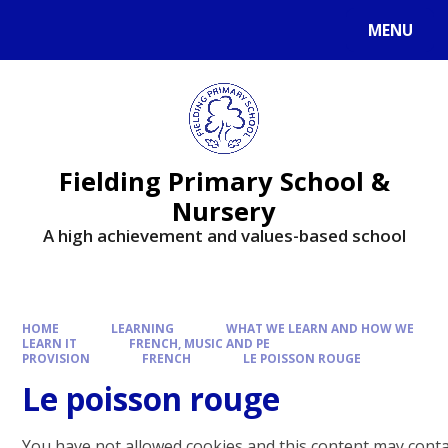
MENU
Fielding Primary School &
Nursery
A high achievement and values-based school
HOME
LEARNING
WHAT WE LEARN AND HOW WE
LEARN IT
FRENCH, MUSIC AND PE
PROVISION
FRENCH
LE POISSON ROUGE
Le poisson rouge
You have not allowed cookies and this content may cont