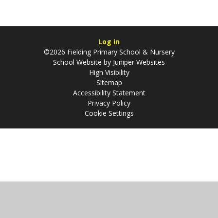
Log in
©2026 Fielding Primary School & Nursery
School Website by
Juniper Websites
High Visibility
Sitemap
Accessibility Statement
Privacy Policy
Cookie Settings
Cookie Policy
This site uses cookies to store information on your computer.
Click
here for more information