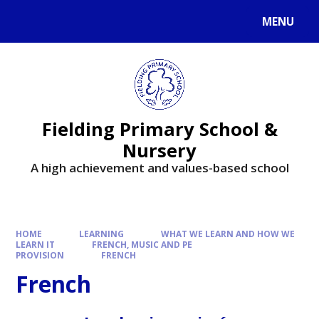
MENU
Fielding Primary School &
Nursery
A high achievement and values-based school
HOME
LEARNING
WHAT WE LEARN AND HOW WE
LEARN IT
FRENCH, MUSIC AND PE
PROVISION
FRENCH
French